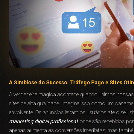
A Simbiose do Sucesso: Tráfego Pago e Sites Oti
A verdadeira mágica acontece quando unimos nossas 
sites de alta qualidade. Imagine isso como um casamen
envolvente. Os anúncios levam os usuários até o seu si
marketing digital profissional
, onde são recebidos po
apenas aumenta as conversões imediatas, mas também c