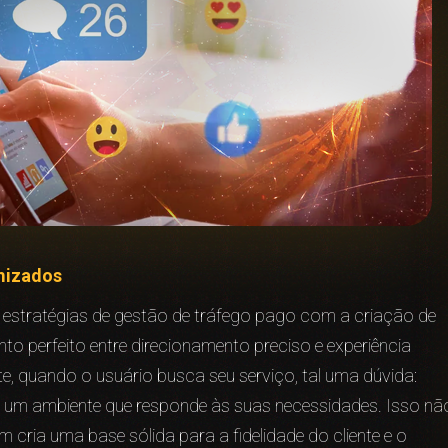
mizados
estratégias de gestão de tráfego pago com a criação de
to perfeito entre direcionamento preciso e experiência
te, quando o usuário busca seu serviço, tal uma dúvida:
r um ambiente que responde às suas necessidades. Isso nã
ria uma base sólida para a fidelidade do cliente e o