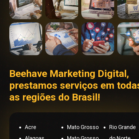
Beehave Marketing Digital,
prestamos serviços em toda
as regiões do Brasil!
Acre
Mato Grosso
Rio Grande
Alagoas
Mato Grosso
do Norte