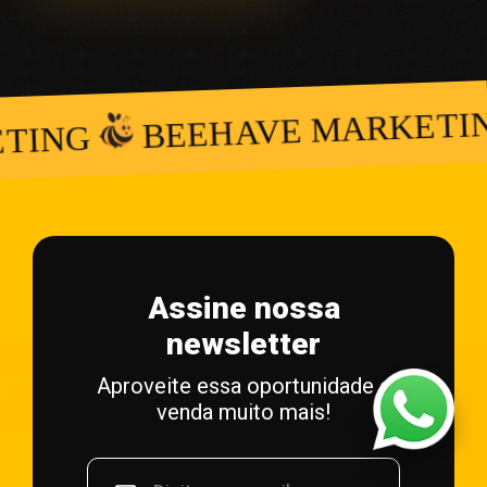
B
BEEHAVE MARKETING
Assine nossa
newsletter
Aproveite essa oportunidade e
venda muito mais!