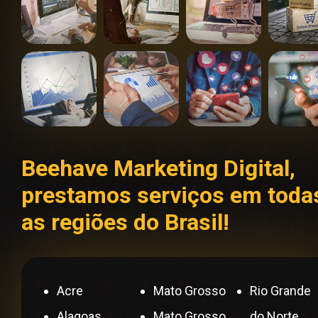
Beehave Marketing Digital,
prestamos serviços em toda
as regiões do Brasil!
Acre
Mato Grosso
Rio Grande
Alagoas
Mato Grosso
do Norte