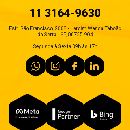
11 3164-9630
Estr. São Francisco, 2008 - Jardim Wanda Taboão
da Serra - SP, 06765-904
Segunda à Sexta 09h às 17h