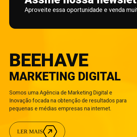
Aproveite essa oportunidade e venda mui
BEEHAVE
MARKETING DIGITAL
Somos uma Agência de Marketing Digital e
Inovação focada na obtenção de resultados para
pequenas e médias empresas na internet.
LER MAIS