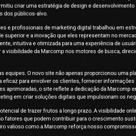
mitiu criar uma estratégia de design e desenvolvimento 
 dos públicos-alvo.
s e profissionais de marketing digital trabalhou em est
dade superior e a inovação que eles representam no merc
nte, intuitiva e otimizada para uma experiência de usuá
 a visibilidade da Marcomp nos motores de busca, direc
as equipes. O novo site não apenas proporcionou uma pla
ficaz para envolver os clientes, fornecer informações 
es aprimoradas, o site reflete a dedicação da Marcomp e
ting em criar soluções digitais que impulsionam os neg
encial de trazer frutos a longo prazo. A visibilidade onl
 são fatores que podem contribuir para o crescimento sus
ceiro valioso como a Marcomp reforça nosso compromiss