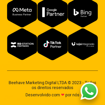
Beehave Marketing Digital LTDA © 2023 - Todos
os direitos reservados
Desenvolvido com
❤
por nós