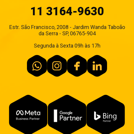
11 3164-9630
Estr. São Francisco, 2008 - Jardim Wanda Taboão
da Serra - SP, 06765-904
Segunda à Sexta 09h às 17h